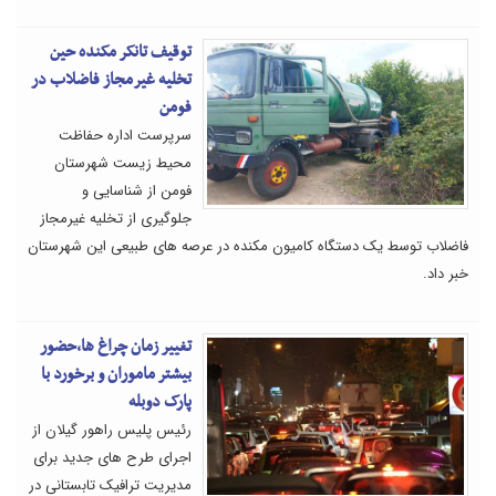
توقیف تانکر مکنده حین
تخلیه غیرمجاز فاضلاب در
فومن
سرپرست اداره حفاظت
محیط زیست شهرستان
فومن از شناسایی و
جلوگیری از تخلیه غیرمجاز
فاضلاب توسط یک دستگاه کامیون مکنده در عرصه های طبیعی این شهرستان
خبر داد.
تغییر زمان چراغ ها،حضور
بیشتر ماموران و برخورد با
پارک دوبله
رئیس پلیس راهور گیلان از
اجرای طرح های جدید برای
مدیریت ترافیک تابستانی در