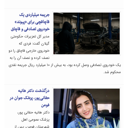
جریمه میلیاردی یک
قاچاقچی برای «پیوند»
خودروی تصادفی و قاچاق
مدیر کل تعزیرات حکومتی
گیلان گفت: فردی که
خودروی خارجی قاچاق را دو
نصف کرده و نصف آن را به
یک خودروی تصادفی وصل کرده بود، به بیش از ۱۰ میلیارد ریال جریمه نقدی
محکوم شد.
درگذشت دکتر هانیه
حقانی‌پور، پزشک جوان در
فومن
دکتر هانیه حقانی پور،
پزشک عمومی اهل
شهرستان فومن، پس از