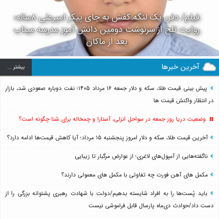
فیلم/ دفن یک لنگه کفش به جای پیکر امیرعلی ۸ساله؛
روایت تلخ از سرنوشت دومین دانش آموز مدرسه میناب
بعد از ماکان
آخرین خبرها
بيشتر ...
پیش بینی قیمت طلا، سکه و دلار جمعه ۱۶ مرداد ۱۴۰۵؛ نفت دوباره صعودی شد، بازار
در انتظار واکنش قیمت ها
وضعیت دریا روز جمعه در سواحل انزلی، آستارا و چمخاله برای شنا چگونه است؟
آخرین قیمت طلا، سکه و دلار امروز پنجشنبه ۱۵ مرداد؛ آیا کاهش قیمت‌ها ادامه دارد؟
ناگفته‌هایی از آمپول‌های لاغری؛ از عوارض مرگبار تا زیبایی
مکمل های آهن فورت چه تفاوتی با مکمل های معمولی دارند؟
باید پُست‌ها را به افراد شایسته بدهیم/دولت با شهادت رهبری پشتوانه بزرگی را از
دست داد/حوادث دی‌ماه پارسال قابل فراموشی نیست