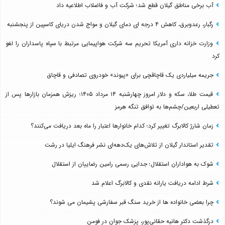
آب برخی مناطق گیلان قطع شد؛ شرکت آب و فاضلاب اطلاعیه داد
رگبار، رعدوبرق، کاهش ۴ درجه ای دمای گیلان و مواج شدن دریای کاسپین از پنجشنبه
وزارت خزانه داری آمریکا تحریم سه شرکت هواپیمایی مرتبط با سپاه پاسداران را لغو
کرد
جریمه میلیاردی یک قاچاقچی برای «پیوند» خودروی تصادفی و قاچاق
قیمت طلا، سکه و دلار امروز چهارشنبه ۱۴ مرداد ۱۴۰۵؛ ریزش همزمان بازارها پس از
تعطیلی اربعین/چشم‌ها به توافق تنگه هرمز
زمان شارژ کالابرگ تغییر کرد؛ کدام خانوارها اعتبار را ماه بعد دریافت می‌کنند؟
تقدیر استاندار گیلان از تلاش‌های یک‌دهه‌ای نشر فرهنگ ایلیا در رشت
شوک به هواداران استقلال؛ جدایی رسمی رامین رضاییان از استقلال
شرط ادامه دریافت یارانه نقدی و کالابرگ اعلام شد
چرا بعضی خانواده ها از خرید سنگ قبر سفارشی پشیمان می شوند؟
درگذشت دکتر هانیه حقانی‌پور، پزشک جوان در فومن