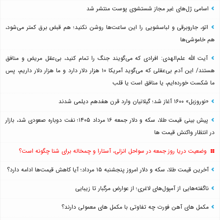
اسامی ژل‌های غیر مجاز شستشوی پوست منتشر شد
اتو، جاروبرقی و لباسشویی را این ساعت‌ها روشن نکنید؛ هم قبض برق کمتر می‌شود،
هم خاموشی‌ها
آیت الله علم‌الهدی: افرادی که می‌گویند جنگ را تمام کنید، بی‌عقل مریض و منافق
هستند/ این آدم بی‌عقلی که می‌گوید آمریکا ۱۰ هزار دلار دارد و ما هزار دلار داریم، پس
ما شکست خورده‌ایم، یا منافق است یا قلب
«نوروزبل» ۱۶۰۰ آغاز شد؛ گیلانیان وارد قرن هفدهم دیلمی شدند
پیش بینی قیمت طلا، سکه و دلار جمعه ۱۶ مرداد ۱۴۰۵؛ نفت دوباره صعودی شد، بازار
در انتظار واکنش قیمت ها
وضعیت دریا روز جمعه در سواحل انزلی، آستارا و چمخاله برای شنا چگونه است؟
آخرین قیمت طلا، سکه و دلار امروز پنجشنبه ۱۵ مرداد؛ آیا کاهش قیمت‌ها ادامه دارد؟
ناگفته‌هایی از آمپول‌های لاغری؛ از عوارض مرگبار تا زیبایی
مکمل های آهن فورت چه تفاوتی با مکمل های معمولی دارند؟