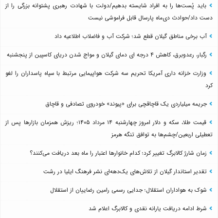
باید پُست‌ها را به افراد شایسته بدهیم/دولت با شهادت رهبری پشتوانه بزرگی را از
دست داد/حوادث دی‌ماه پارسال قابل فراموشی نیست
آب برخی مناطق گیلان قطع شد؛ شرکت آب و فاضلاب اطلاعیه داد
رگبار، رعدوبرق، کاهش ۴ درجه ای دمای گیلان و مواج شدن دریای کاسپین از پنجشنبه
وزارت خزانه داری آمریکا تحریم سه شرکت هواپیمایی مرتبط با سپاه پاسداران را لغو
کرد
جریمه میلیاردی یک قاچاقچی برای «پیوند» خودروی تصادفی و قاچاق
قیمت طلا، سکه و دلار امروز چهارشنبه ۱۴ مرداد ۱۴۰۵؛ ریزش همزمان بازارها پس از
تعطیلی اربعین/چشم‌ها به توافق تنگه هرمز
زمان شارژ کالابرگ تغییر کرد؛ کدام خانوارها اعتبار را ماه بعد دریافت می‌کنند؟
تقدیر استاندار گیلان از تلاش‌های یک‌دهه‌ای نشر فرهنگ ایلیا در رشت
شوک به هواداران استقلال؛ جدایی رسمی رامین رضاییان از استقلال
شرط ادامه دریافت یارانه نقدی و کالابرگ اعلام شد