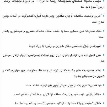
سومین محموله کمک‌های بشردوستانه روسیه به ایران؛ ۱۱ تُن دارو و تجهیزات پزشکی
از مرز آستارا وارد شد
آخرین وضعیت مذاکرات از زبان عراقچی وزیر خارجه ایران؛ گفت‌وگوها در آستانه نهایی
شدن است
بانک صادرات: هیچ حسابی مسدود نشده است/ خدمات حضوری و غیرحضوری پایدار
است
تغییر زمان چراغ ها،حضور بیشتر ماموران و برخورد با پارک دوبله
مربی اسبق تیم ملی فوتبال بانوان ایران روی نیمکت پرسپولیس؛ نیلوفر اردلان سرمربی
شد
اعلام محدودیت های یک هفته ای تردد در جاده ها؛ ممنوعیت عبور موتورسیکلت و
کامیون در مسیرهای پرتردد
قوه قضاییه: هیچ یک از اموال سردار آزمون رفع توقیف نشده است
استاندار گیلان: تردد خودرو با پلاک منطقه آزادانزلی در ۵ استان بلامانع است
اختلال گسترده در بانک صادرات؛ از تغییر موجودی تا مسدود شدن حساب‌ها