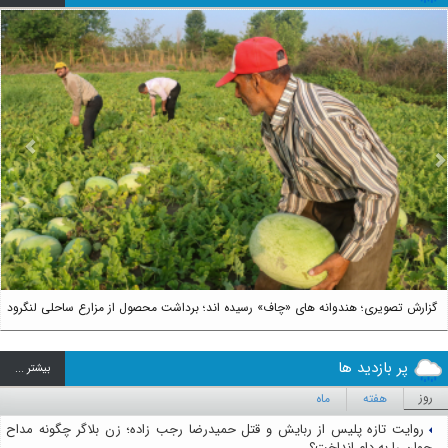
us
Next
گزارش تصویری؛ هندوانه های «چاف» رسیده اند؛ برداشت محصول از مزارع ساحلی لنگرود
پر بازدید ها
بيشتر ...
روز
هفته
ماه
روایت تازه پلیس از ربایش و قتل حمیدرضا رجب زاده؛ زن بلاگر چگونه مداح
جوان را به دام انداخت؟