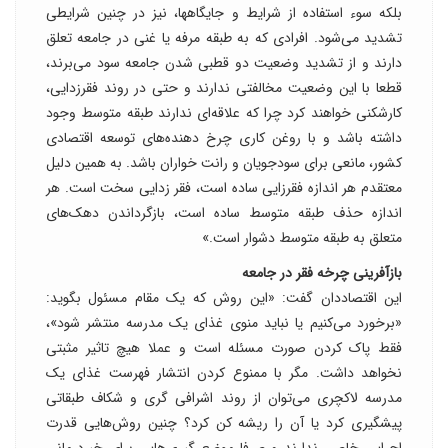
بلکه سوء استفاده از شرایط و جایگاهها، نیز در چنین شرایطی
تشدید می‌شود. افرادی که به طبقه مرفه یا غنی در جامعه تعلق
دارند و از تشدید وضعیت دو قطبی شدن جامعه سود می‌برند،
قطعا با این وضعیت مخالفتی ندارند و حتی در روند فقرزدایی،
کارشکنی خواهند کرد چرا که علاقه‌ای ندارند طبقه متوسط وجود
داشته باشد و با روغن کاری چرخ دهنده‌های توسعه اقتصادی
کشور، مانعی برای سودجویان و رانت خواران باشد. به همین دلیل
معتقدم هر اندازه فقرزایی ساده است، فقر زدایی سخت است. هر
اندازه حذف طبقه متوسط ساده است، بازگرداندن دهک‌های
متعلق به طبقه متوسط دشوار است.»
بازآفرینی چرخه فقر در جامعه
این اقتصاددان گفت: «این روش که یک مقام مسئول بگوید:
«برخورد می‌کنیم یا نباید منوی غذای یک مدرسه منتشر شود»،
فقط پاک کردن صورت مسئله است و عملا هیچ تاثیر مثبتی
نخواهد داشت. مگر با ممنوع کردن انتشار فهرست غذای یک
مدرسه لاکچری می‌توان از روند اشرافی گری و شکاف طبقاتی
پیشگیری کرد یا آن را ریشه کن کرد؟ چنین روش‌هایی قدرت
اجرایی خاصی ندارند و صرفا موضع گیری‌هایی برای خبردرمانی