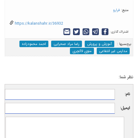
منبع:
فرارو
https://kalanshahr.ir/36932
اشتراک گذاری:
برچسب‎ها :
آموزش و پرورش
رضا مراد صحرایی
احمد محمودزاده
مدارس غیر انتفاعی
منوی لاکچری
نظر شما:
نام:
ایمیل: