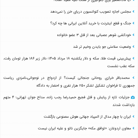
مجلس اجازه تصویب کنوانسیون دریای خزر را نمی‌دهد
جنگ و قطع اینترنت با خرید آنلاین ایرانی ها چه کرد؟
خودکشی شوهر عصبانی بعد از قتل ۳ عضو خانواده
وضعیت سلامتی جو بایدن وخیم تر شد
پیش‌بینی قیمت طلا، سکه و دلار یکشنبه ۱۸ مرداد ۱۴۰۵؛ دلار زیر ۱۸۶ هزار تومان رفت،
سکه عقب نشست
محمدباقر خرازی روحانی جنجالی کیست؟ از ازدواج در نوجوانی،نامزدی ریاست
جمهوری تا فراخوان تشکیل لشکر ۲۵۰ هزار نفری و احضار به دادگاه
جزئیات تازه از ربایش و قتل فجیع حمیدرضا رجب زاده، مداح جوان تهرانی؛ ۴ متهم
بازداشت شدند
ایران با چهار مدال از المپیاد جهانی هوش مصنوعی بازگشت
معاون اردوغان: «توافق مکه» جایگزین ناتو و علیه ایران نیست