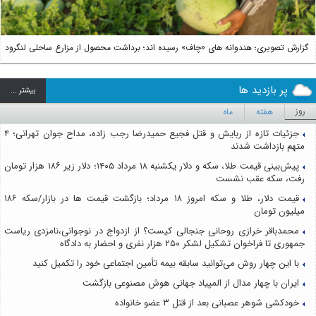
گزارش تصویری؛ هندوانه های «چاف» رسیده اند؛ برداشت محصول از مزارع ساحلی لنگرود
پر بازدید ها
بيشتر ...
روز
هفته
ماه
جزئیات تازه از ربایش و قتل فجیع حمیدرضا رجب زاده، مداح جوان تهرانی؛ ۴
متهم بازداشت شدند
پیش‌بینی قیمت طلا، سکه و دلار یکشنبه ۱۸ مرداد ۱۴۰۵؛ دلار زیر ۱۸۶ هزار تومان
رفت، سکه عقب نشست
قیمت دلار، طلا و سکه امروز ۱۸ مرداد؛ بازگشت قیمت ها در بازار/سکه ۱۸۶
میلیون تومان
محمدباقر خرازی روحانی جنجالی کیست؟ از ازدواج در نوجوانی،نامزدی ریاست
جمهوری تا فراخوان تشکیل لشکر ۲۵۰ هزار نفری و احضار به دادگاه
با این چهار روش می‌توانید سابقه بیمه تأمین اجتماعی خود را تکمیل کنید
ایران با چهار مدال از المپیاد جهانی هوش مصنوعی بازگشت
خودکشی شوهر عصبانی بعد از قتل ۳ عضو خانواده